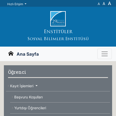
A
A
A
Hızlı Erişim
Enstitüler
Sosyal Bilimler Enstitüsü
Ana Sayfa
Öğrenci
Kayıt İşlemleri
Başvuru Koşulları
Yurtdışı Öğrencileri