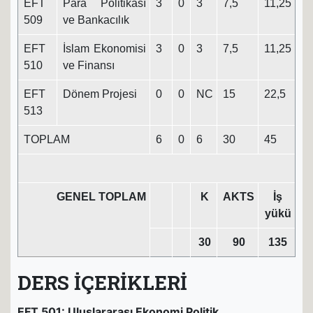
EFT
Para Politikası
3
0
3
7,5
11,25
509
ve Bankacılık
EFT
İslam Ekonomisi
3
0
3
7,5
11,25
510
ve Finansı
EFT
Dönem Projesi
0
0
NC
15
22,5
513
TOPLAM
6
0
6
30
45
GENEL TOPLAM
K
AKTS
İş
yükü
30
90
135
DERS İÇERİKLERİ
EFT 501: Uluslararası Ekonomi Politik