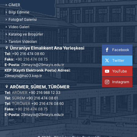
CİMER
Bilgi Edinme
Fotoğraf Galerisi
Video Galeri
Katalog ve Broşürler
Tanıtım Videoları
Ümraniye Elmalıkent Ana Yerleşkesi
Facebook
Tel:
+90 216 474 08 60
Faks:
+90 216 474 08 75
Twitter
E-Posta:
29mayis@29mayis.edu.tr
KEP (Kayıtlı Elektronik Posta) Adresi:
YouTube
29mayis@hs03.kep.tr
Instagram
ARÖMER, SÜREM, TÜRÖMER
Tel:
ARÖMER
+90 216 988 12 33
Tel:
SÜREM
+90 216 474 08 61
Tel:
TÜRÖMER
+90 216 474 08 60
Faks:
+90 216 474 08 75
E-Posta:
29mayis@29mayis.edu.tr