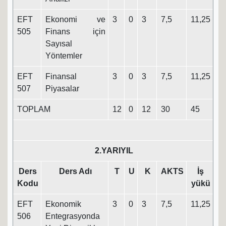
EFT
Ekonomi ve
3
0
3
7,5
11,25
505
Finans için
Sayısal
Yöntemler
EFT
Finansal
3
0
3
7,5
11,25
507
Piyasalar
TOPLAM
12
0
12
30
45
2.YARIYIL
Ders
Ders Adı
T
U
K
AKTS
İş
Kodu
yükü
EFT
Ekonomik
3
0
3
7,5
11,25
506
Entegrasyonda