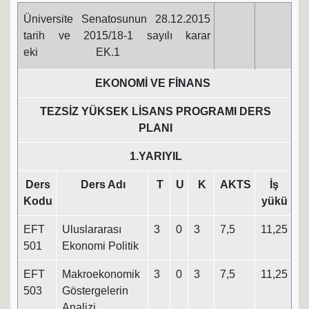
Üniversite Senatosunun 28.12.2015
tarih ve 2015/18-1 sayılı karar
eki EK.1
EKONOMİ VE FİNANS
TEZSİZ YÜKSEK LİSANS PROGRAMI DERS
PLANI
1.YARIYIL
Ders
Ders Adı
T
U
K
AKTS
İş
Kodu
yükü
EFT
Uluslararası
3
0
3
7,5
11,25
501
Ekonomi Politik
EFT
Makroekonomik
3
0
3
7,5
11,25
503
Göstergelerin
Analizi