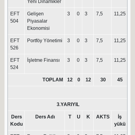
Yeni Dinamikler
EFT
Gelişen
3
0
3
7,5
11,25
504
Piyasalar
Ekonomisi
EFT
Portföy Yönetimi
3
0
3
7,5
11,25
526
EFT
İşletme Finansı
3
0
3
7,5
11,25
524
TOPLAM
12
0
12
30
45
3.YARIYIL
Ders
Ders Adı
T
U
K
AKTS
İş
Kodu
yükü